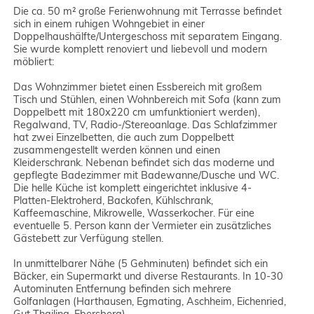
Die ca. 50 m² große Ferienwohnung mit Terrasse befindet
sich in einem ruhigen Wohngebiet in einer
Doppelhaushälfte/Untergeschoss mit separatem Eingang.
Sie wurde komplett renoviert und liebevoll und modern
möbliert:
Das Wohnzimmer bietet einen Essbereich mit großem
Tisch und Stühlen, einen Wohnbereich mit Sofa (kann zum
Doppelbett mit 180x220 cm umfunktioniert werden),
Regalwand, TV, Radio-/Stereoanlage. Das Schlafzimmer
hat zwei Einzelbetten, die auch zum Doppelbett
zusammengestellt werden können und einen
Kleiderschrank. Nebenan befindet sich das moderne und
gepflegte Badezimmer mit Badewanne/Dusche und WC.
Die helle Küche ist komplett eingerichtet inklusive 4-
Platten-Elektroherd, Backofen, Kühlschrank,
Kaffeemaschine, Mikrowelle, Wasserkocher. Für eine
eventuelle 5. Person kann der Vermieter ein zusätzliches
Gästebett zur Verfügung stellen.
In unmittelbarer Nähe (5 Gehminuten) befindet sich ein
Bäcker, ein Supermarkt und diverse Restaurants. In 10-30
Autominuten Entfernung befinden sich mehrere
Golfanlagen (Harthausen, Egmating, Aschheim, Eichenried,