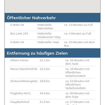
Öffentlicher Nahverkehr
S-Bahn S4
Haltestelle:
ca. 13 Minuten zu Fuß
Vaterstetten
Bus Linie 243
Haltestelle:
ca. 4 Minuten zu Fuß
Grasbrunner Weg
S-Bahn S4
Haltestelle: Haar
ca. 10 Minuten mit dem
Bus
Entfernung zu häufigen Zielen
Allianz Arena:
22,1 km
ca. 16 Minuten mit
dem Auto
Messe München/ICM:
10,2 km
ca. 18 Minuten mit
öffentlichen
Verkehrsmitteln
Zentrum/Marienplatz:
19,9 km
ca. 23 Minuten mit
öffentlichen
Verkehrsmitteln
Flughafen MUC:
34,4 km
ca. 26 Minuten mit
dem Auto
Hauptbahnhof:
21,5 km
ca. 27 Minuten mit