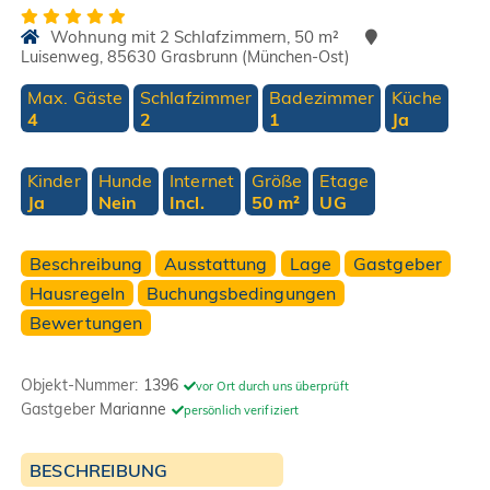
Wohnung mit 2 Schlafzimmern, 50 m²
Luisenweg, 85630 Grasbrunn (München-Ost)
Max. Gäste
Schlafzimmer
Badezimmer
Küche
4
2
1
Ja
Kinder
Hunde
Internet
Größe
Etage
Ja
Nein
Incl.
50 m²
UG
Beschreibung
Ausstattung
Lage
Gastgeber
Hausregeln
Buchungsbedingungen
Bewertungen
Objekt-Nummer:
1396
vor Ort durch uns überprüft
Gastgeber
Marianne
persönlich verifiziert
BESCHREIBUNG