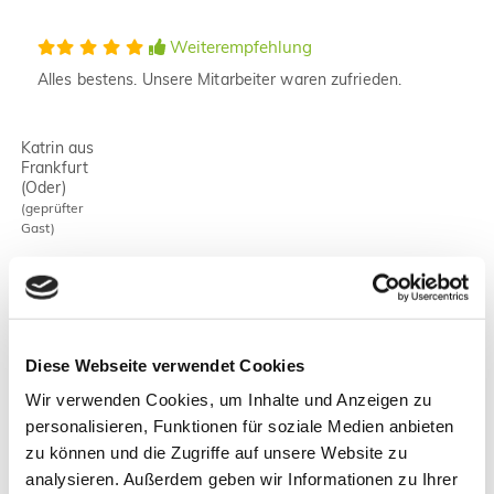
Weiterempfehlung
Alles bestens. Unsere Mitarbeiter waren zufrieden.
Katrin aus
Frankfurt
(Oder)
(geprüfter
Gast)
Weiterempfehlung
Eine schöne geräumige Unterkunft. Es ist toll, dass
man die Terrasse nutzen kann.
Diese Webseite verwendet Cookies
Wir verwenden Cookies, um Inhalte und Anzeigen zu
Mauro aus
personalisieren, Funktionen für soziale Medien anbieten
Milano, Italy
zu können und die Zugriffe auf unsere Website zu
(geprüfter
Gast)
analysieren. Außerdem geben wir Informationen zu Ihrer