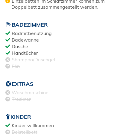
Einzelbetten im Schlafzimmer können zum
Doppelbett zusammengestellt werden.
BADEZIMMER
Badmitbenutzung
Badewanne
Dusche
Handtücher
Shampoo/Duschgel
Fön
EXTRAS
Waschmaschine
Trockner
KINDER
Kinder willkommen
Beistellbett