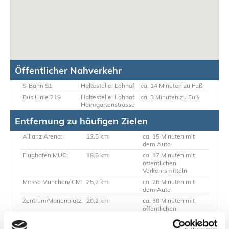
Öffentlicher Nahverkehr
S-Bahn S1
Haltestelle: Lohhof
ca. 14 Minuten zu Fuß
Bus Linie 219
Haltestelle: Lohhof
ca. 3 Minuten zu Fuß
Heimgartenstrasse
Entfernung zu häufigen Zielen
Allianz Arena:
12,5 km
ca. 15 Minuten mit
dem Auto
Flughafen MUC:
18,5 km
ca. 17 Minuten mit
öffentlichen
Verkehrsmitteln
Messe München/ICM:
25,2 km
ca. 26 Minuten mit
dem Auto
Zentrum/Marienplatz:
20,2 km
ca. 30 Minuten mit
öffentlichen
Verkehrsmitteln
Hauptbahnhof:
20,7 km
ca. 32 Minuten mit