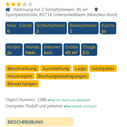
Wohnung mit 2 Schlafzimmern, 45 m²
Sportplatzstraße, 85716 Unterschleißheim (München-Nord)
Max. Gäste
Schlafzimmer
Badezimmer
Küche
6
2
1
Ja
Kinder
Hunde
Internet
Größe
Etage
Ja
Nein
Incl.
45 m²
EG
Beschreibung
Ausstattung
Lage
Gastgeber
Hausregeln
Buchungsbedingungen
Bewertungen
Objekt-Nummer:
1388
vor Ort durch uns überprüft
Gastgeber
Rudolf und Johanna
persönlich verifiziert
BESCHREIBUNG