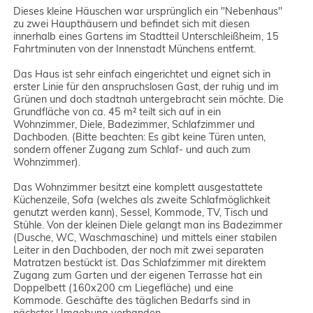
Dieses kleine Häuschen war ursprünglich ein "Nebenhaus"
zu zwei Haupthäusern und befindet sich mit diesen
innerhalb eines Gartens im Stadtteil Unterschleißheim, 15
Fahrtminuten von der Innenstadt Münchens entfernt.
Das Haus ist sehr einfach eingerichtet und eignet sich in
erster Linie für den anspruchslosen Gast, der ruhig und im
Grünen und doch stadtnah untergebracht sein möchte. Die
Grundfläche von ca. 45 m² teilt sich auf in ein
Wohnzimmer, Diele, Badezimmer, Schlafzimmer und
Dachboden. (Bitte beachten: Es gibt keine Türen unten,
sondern offener Zugang zum Schlaf- und auch zum
Wohnzimmer).
Das Wohnzimmer besitzt eine komplett ausgestattete
Küchenzeile, Sofa (welches als zweite Schlafmöglichkeit
genutzt werden kann), Sessel, Kommode, TV, Tisch und
Stühle. Von der kleinen Diele gelangt man ins Badezimmer
(Dusche, WC, Waschmaschine) und mittels einer stabilen
Leiter in den Dachboden, der noch mit zwei separaten
Matratzen bestückt ist. Das Schlafzimmer mit direktem
Zugang zum Garten und der eigenen Terrasse hat ein
Doppelbett (160x200 cm Liegefläche) und eine
Kommode. Geschäfte des täglichen Bedarfs sind in