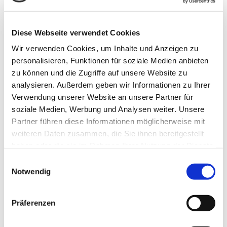
öffentlichen
Verkehrsmitteln
Oktoberfest:
27,1 km
ca. 36 Minuten mit
Diese Webseite verwendet Cookies
öffentlichen
Verkehrsmitteln
Wir verwenden Cookies, um Inhalte und Anzeigen zu
personalisieren, Funktionen für soziale Medien anbieten
GASTGEBER
zu können und die Zugriffe auf unsere Website zu
analysieren. Außerdem geben wir Informationen zu Ihrer
Verwendung unserer Website an unsere Partner für
soziale Medien, Werbung und Analysen weiter. Unsere
Partner führen diese Informationen möglicherweise mit
weiteren Daten zusammen, die Sie ihnen bereitgestellt
Rudolf und Johanna
haben oder die sie im Rahmen Ihrer Nutzung der Dienste
Gastgeber
gesammelt haben.
Einwilligungsauswahl
Spricht
Notwendig
Deutsch
Aktuelle Nachricht des Gastgebers:
Ich würde mich freuen, Sie als Gast begrüßen zu dürfen!
Präferenzen