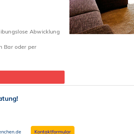
eibungslose Abwicklung
n Bar oder per
atung!
enchen.de
Kontaktformular