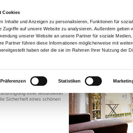
t Cookies
os für Gastgeber
Kontakt
Hilfe
 Inhalte und Anzeigen zu personalisieren, Funktionen für sozia
e Zugriffe auf unsere Website zu analysieren. Außerdem geben w
e!
rwendung unserer Website an unsere Partner für soziale Medien
re Partner führen diese Informationen möglicherweise mit weite
ereitgestellt haben oder die sie im Rahmen Ihrer Nutzung der D
astgebern. Die möblierten
persönlich geprüft, sind
Präferenzen
Statistiken
Marketin
ttungsmerkmale. Ob für Ihren
terbringung Ihrer Mitarbeiter
ie Sicherheit eines schönen