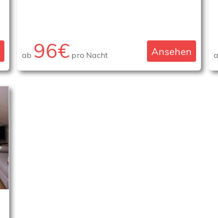
96€
Ansehen
ab
pro Nacht
›