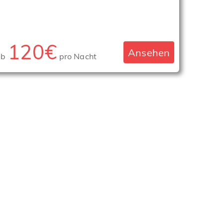
120€
Ansehen
ab
pro Nacht