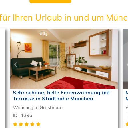
für Ihren Urlaub in und um Münc
›
‹
›
Sehr schöne, helle Ferienwohnung mit
Terrasse in Stadtnähe München
Wohnung in Grasbrunn
W
ID : 1396
I