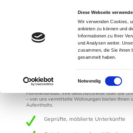
Diese Webseite verwende
München Reisetipps
Suchen
Inf
Wir verwenden Cookies, um
Zimmervermittlung München
anbieten zu können und di
Persönlich geprüfte Unterkünfte – Wohlfühlen wie zuhaus
Informationen zu Ihrer Ve
und Analysen weiter. Unse
Ferienwohnungen und Ferienhäuser
zusammen, die Sie ihnen b
gesammelt haben.
Wohlfühlen wie zuhause!
Mieten Sie ganze Unterkünfte von regionalen G
Einwilligungsauswahl
Wohnungen in unserem Angebot werden von uns 
Notwendig
sehr gepflegt und bieten viele wichtige Aussta
Familienurlaub, Ihre Geschäftsreise oder die Un
– von uns vermittelte Wohnungen bieten Ihnen d
Aufenthalts.
Geprüfte, möblierte Unterkünfte