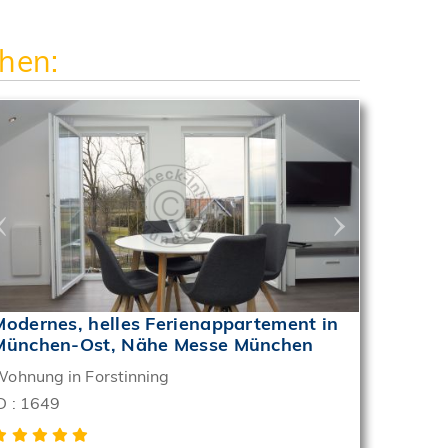
hen:
‹
›
Modernes, helles Ferienappartement in
München-Ost, Nähe Messe München
ohnung in Forstinning
D : 1649